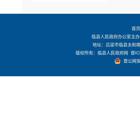
规划计划
首
重点领域信息公开
临县人民政府办公室主办
地址：吕梁市临县太和南路
征地信息公开
版权所有：临县人民政府网
晋IC
晋公网安备
政府网站工作年度报表
政策咨询
重大行政决策
+
建议提案结果公开