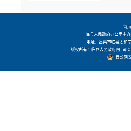
规划计划
首
重点领域信息公开
临县人民政府办公室主办
地址：吕梁市临县太和南路
征地信息公开
版权所有：临县人民政府网
晋IC
晋公网安备
政府网站工作年度报表
政策咨询
重大行政决策
+
建议提案结果公开